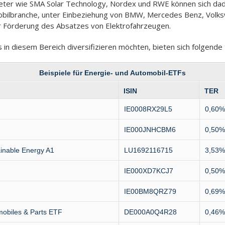
ieter wie SMA Solar Technology, Nordex und RWE können sich dadur
obilbranche, unter Einbeziehung von BMW, Mercedes Benz, Volks
 Förderung des Absatzes von Elektrofahrzeugen.
s in diesem Bereich diversifizieren möchten, bieten sich folgend
Beispiele für Energie- und Automobil-ETFs
ISIN
TER
IE0008RX29L5
0,60%
IE000JNHCBM6
0,50%
inable Energy A1
LU1692116715
3,53%
IE000XD7KCJ7
0,50%
IE00BM8QRZ79
0,69%
obiles & Parts ETF
DE000A0Q4R28
0,46%