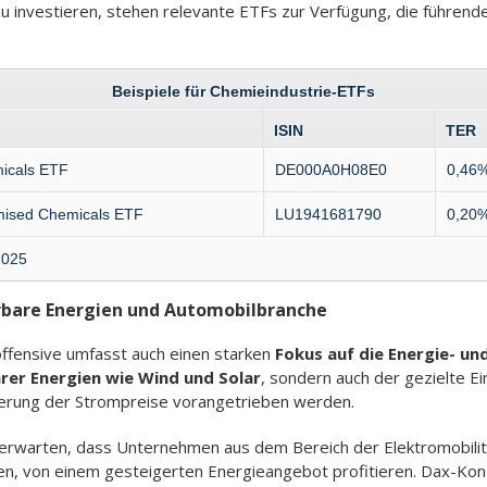
zu investieren, stehen relevante ETFs zur Verfügung, die führe
Beispiele für Chemieindustrie-ETFs
ISIN
TER
icals ETF
DE000A0H08E0
0,46
mised Chemicals ETF
LU1941681790
0,20
2025
rbare Energien und Automobilbranche
offensive umfasst auch einen starken
Fokus auf die Energie- u
er Energien wie Wind und Solar
, sondern auch der gezielte E
ierung der Strompreise vorangetrieben werden.
rwarten, dass Unternehmen aus dem Bereich der Elektromobilitä
gen, von einem gesteigerten Energieangebot profitieren. Dax-K