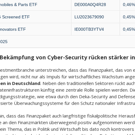
obiles & Parts ETF
DE000A0Q4R28
0,46%
G Screened ETF
LU2023679090
0,45%
nnovators ETF
IE000TB3YTV4
0,45%
2025
 Bekämpfung von Cyber-Security rücken stärker i
estmentbranche unterstreichen, dass das Finanzpaket, das von ei
n wird, nicht nur als Impuls für wirtschaftliches Wachstum ange
men in Deutschland
. Neben den traditionellen Sektoren rückt auch
ninfrastrukturen künftig eine zentrale Rolle spielen werden. Die
idigungsstrategie, wie etwa durch den Deka-Security and Defense
sierte Überwachungssysteme für den Schutz nationaler Infrastr
, dass das Finanzpaket auch langfristige fiskalpolitische Herausf
te an den Finanzmärkten überwiegend positiv aufgenommen werden
in Thema, das in Politik und Wirtschaft bis dato noch kontrovers 