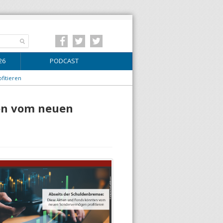
26
PODCAST
fitieren
ten vom neuen