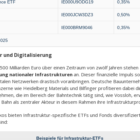
ence ETF
IE000U9ODG19
0,35%
IE000JCW3DZ3
0,50%
IE000BRM9046
0,35%
2025
r und Digitalisierung
00 Milliarden Euro über einen Zeitraum von zwölf Jahren stehen
ung nationaler Infrastrukturen
an. Dieser finanzielle Impuls s
italen Netzwerken drastisch voranbringen. Deutsche Bauunterne
rne wie Heidelberg Materials und Bilfinger profitieren dabei di
en, die im Bereich der Bahntechnik tätig sind, wie Vossloh, er
he Bahn als zentraler Akteur in diesem Rahmen ihre Infrastrukturpr
ikos bieten Infrastruktur-spezifische ETFs und Fonds diversifizie
ind:
Beispiele für Infrastruktur-ETFs