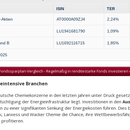
ISIN
TER
-Aktien
AT0000A09ZJ4
2,24%
LU1941681790
1,09%
und B
LU1692116715
1,85%
2025
Fondssparplan-Vergleich - Regelmäßig in renditestarke Fonds investieren 
eintensive Branchen
tsche Chemiekonzerne in den letzten Jahren unter Druck gesetzt,
tüchtigung der Energieinfrastruktur liegt. Investitionen in den
Aus
n zu einer signifikanten Senkung der Energiekosten führen. Die
k, Lanxess und Wacker Chemie die Chance, ihre Wettbewerbsfähigk
profitieren.