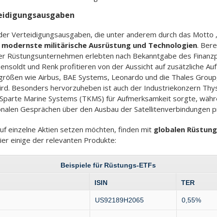
teidigungsausgaben
der Verteidigungsausgaben, die unter anderem durch das Motto 
n modernste militärische Ausrüstung und Technologien
. Bere
r Rüstungsunternehmen erlebten nach Bekanntgabe des Finanzp
soldt und Renk profitieren von der Aussicht auf zusätzliche Auf
ngrößen wie Airbus, BAE Systems, Leonardo und die Thales Grou
ird. Besonders hervorzuheben ist auch der Industriekonzern Thy
parte Marine Systems (TKMS) für Aufmerksamkeit sorgte, währe
ionalen Gesprächen über den Ausbau der Satellitenverbindungen pr
 auf einzelne Aktien setzen möchten, finden mit
globalen Rüstung
Hier einige der relevanten Produkte:
Beispiele für Rüstungs-ETFs
ISIN
TER
US92189H2065
0,55%