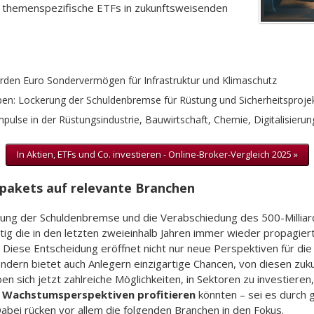
r themenspezifische ETFs in zukunftsweisenden
liarden Euro Sondervermögen für Infrastruktur und Klimaschutz
ben: Lockerung der Schuldenbremse für Rüstung und Sicherheitsproje
Impulse in der Rüstungsindustrie, Bauwirtschaft, Chemie, Digitalisier
In Aktien, ETFs und Co. investieren - Online-Broker-Vergleich 2025 »
pakets auf relevante Branchen
rung der Schuldenbremse und die Verabschiedung des 500-Millia
ig die in den letzten zweieinhalb Jahren immer wieder propagie
. Diese Entscheidung eröffnet nicht nur neue Perspektiven für di
sondern bietet auch Anlegern einzigartige Chancen, von diesen z
en sich jetzt zahlreiche Möglichkeiten, in Sektoren zu investieren,
Wachstumsperspektiven profitieren
könnten – sei es durch 
Dabei rücken vor allem die folgenden Branchen in den Fokus.