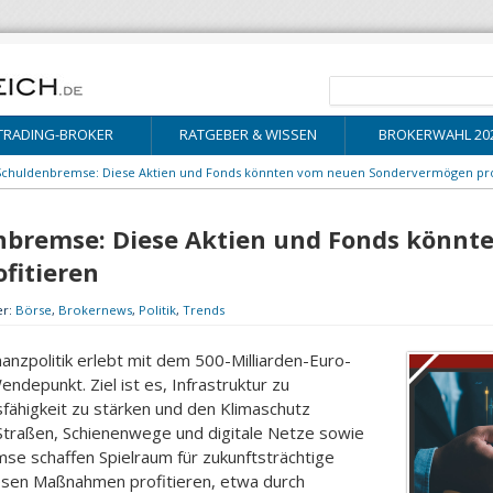
TRADING-BROKER
RATGEBER & WISSEN
BROKERWAHL 20
 Schuldenbremse: Diese Aktien und Fonds könnten vom neuen Sondervermögen pro
enbremse: Diese Aktien und Fonds könn
fitieren
er:
Börse
,
Brokernews
,
Politik
,
Trends
nanzpolitik erlebt mit dem 500-Milliarden-Euro-
ndepunkt. Ziel ist es, Infrastruktur zu
fähigkeit zu stärken und den Klimaschutz
 Straßen, Schienenwege und digitale Netze sowie
se schaffen Spielraum für zukunftsträchtige
esen Maßnahmen profitieren, etwa durch