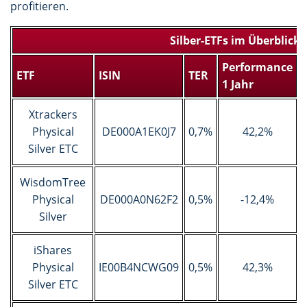
profitieren.
Silber-ETFs im Überblick
Performance
ETF
ISIN
TER
1 Jahr
Xtrackers
Physical
DE000A1EK0J7
0,7%
42,2%
Silver ETC
WisdomTree
Physical
DE000A0N62F2
0,5%
-12,4%
Silver
iShares
Physical
IE00B4NCWG09
0,5%
42,3%
Silver ETC