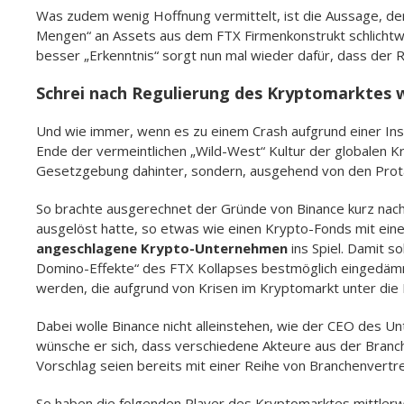
Was zudem wenig Hoffnung vermittelt, ist die Aussage, der
Mengen“ an Assets aus dem FTX Firmenkonstrukt schlichtw
besser „Erkenntnis“ sorgt nun mal wieder dafür, dass der R
Schrei nach Regulierung des Kryptomarktes w
Und wie immer, wenn es zu einem Crash aufgrund einer In
Ende der vermeintlichen „Wild-West“ Kultur der globalen K
Gesetzgebung dahinter, sondern, ausgehend von den Prota
So brachte ausgerechnet der Gründe von Binance kurz nach 
ausgelöst hatte, so etwas wie einen Krypto-Fonds mit ei
angeschlagene Krypto-Unternehmen
ins Spiel. Damit s
Domino-Effekte“ des FTX Kollapses bestmöglich eingedäm
werden, die aufgrund von Krisen im Kryptomarkt unter di
Dabei wolle Binance nicht alleinstehen, wie der CEO des Un
wünsche er sich, dass verschiedene Akteure aus der Branc
Vorschlag seien bereits mit einer Reihe von Branchenvertr
So haben die folgenden Player des Kryptomarktes mittlerwe