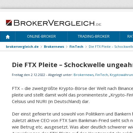
ONLINE-BROKER
TRADING-BROKER
RA
brokervergleich.de
Brokernews
FinTech
Die FTX Pleite – Schockwe
Die FTX Pleite – Schockwelle unge
Freitag den 2.12.2022 - Abgelegt unter:
Brokernews
,
FinTech
,
Kryptowährun
FTX – die zweitgrößte Krypto-Börse der Welt nach Binance 
pleite und stellt damit wohl das prominenteste „Krypto-Fint
Celsius und NURI (in Deutschland) dar.
Der einst gefeierte und sowohl von Politikern und Bankern 
zuletzt aktive CEO von FTX Sam Bankman-Fried sieht sich 
wie Betrug etc. ausgesetzt. Was aber deutlich schwerer wie