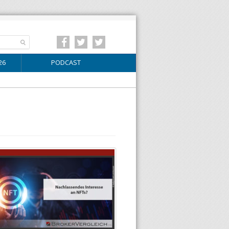
26
PODCAST