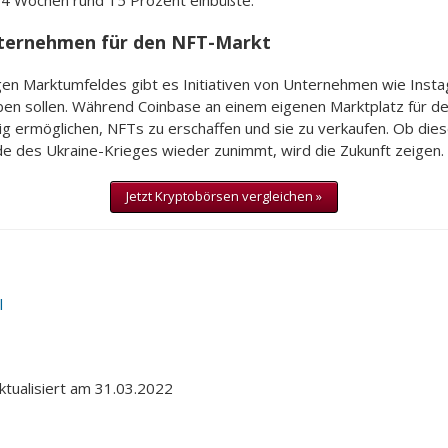
 4 Wochen rund 15 Prozent einbüßte.
nternehmen für den NFT-Markt
gen Marktumfeldes gibt es Initiativen von Unternehmen wie Insta
en sollen. Während Coinbase an einem eigenen Marktplatz für den
ig ermöglichen, NFTs zu erschaffen und sie zu verkaufen. Ob d
 des Ukraine-Krieges wieder zunimmt, wird die Zukunft zeigen.
Jetzt Kryptobörsen vergleichen »
l
aktualisiert am 31.03.2022