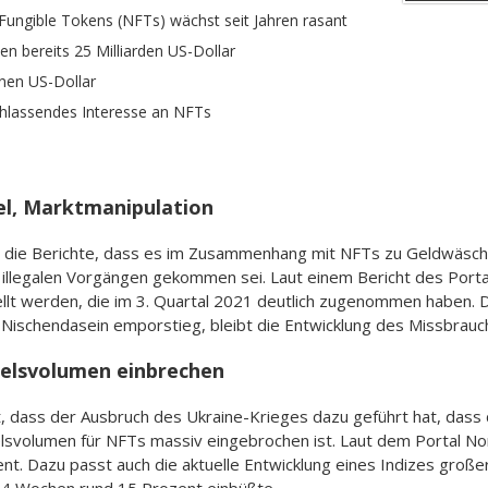
Fungible Tokens (NFTs) wächst seit Jahren rasant
n bereits 25 Milliarden US-Dollar
onen US-Dollar
chlassendes Interesse an NFTs
el, Marktmanipulation
h die Berichte, dass es im Zusammenhang mit NFTs zu Geldwäsche
illegalen Vorgängen gekommen sei. Laut einem Bericht des Portal
llt werden, die im 3. Quartal 2021 deutlich zugenommen haben. D
Nischendasein emporstieg, bleibt die Entwicklung des Missbrau
delsvolumen einbrechen
t, dass der Ausbruch des Ukraine-Krieges dazu geführt hat, dass
lsvolumen für NFTs massiv eingebrochen ist. Laut dem Portal No
t. Dazu passt auch die aktuelle Entwicklung eines Indizes groß