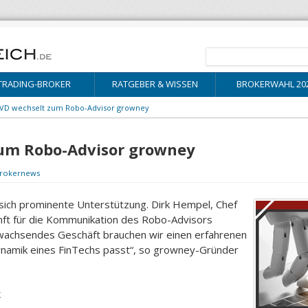
TRADING-BROKER
RATGEBER & WISSEN
BROKERWAHL 20
CVD wechselt zum Robo-Advisor growney
zum Robo-Advisor growney
rokernews
sich prominente Unterstützung. Dirk Hempel, Chef
unft für die Kommunikation des Robo-Advisors
k wachsendes Geschäft brauchen wir einen erfahrenen
ynamik eines FinTechs passt“, so growney-Gründer
k