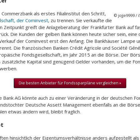
ter
 Commerzbank als erstes Filialinstitut den Schritt,
© jojje9999 / 
lschaft, der Cominvest
, zu trennen. Sie verkaufte die
sem Zeitpunkt greift die Anlageberatung der Frankfurter Bank auf 
ck. Die Kunden der gelben Bank können heute sicher sein, eine o
erkauf der Cominvest erst den Anfang. Die Bankhäuser Lampe u
trennt. Die französischen Banken Crédit Agricole und Société Gé
opäische Fondsgesellschaft, im Jahr 2015 an die Börse. Der Bör
as zusätzliche Kapital sind genügend Gelder vorhanden, um die Fo
erwerben.
Die besten Anbieter für Fondssparpläne vergleichen »
Bank AG könnte auch zu einer Veränderung in der deutschen Fon
ondstochter Deutsche Assett Management ebenfalls an die Börse 
len etwas ändern wird, bleibt fraglich.
pt
en hinsichtlich der Eigentumsverhältnisse anders aufgestellt als 