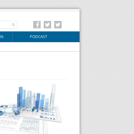
26
PODCAST