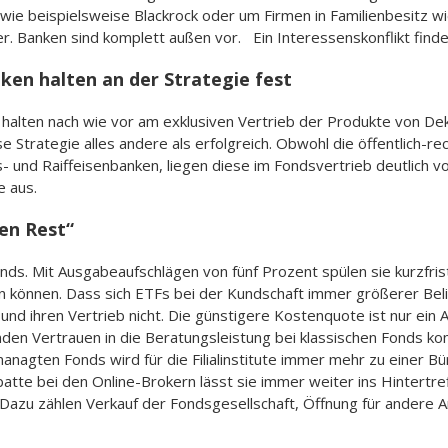
 beispielsweise Blackrock oder um Firmen in Familienbesitz wie 
. Banken sind komplett außen vor. Ein Interessenskonflikt findet f
ken halten an der Strategie fest
halten nach wie vor am exklusiven Vertrieb der Produkte von Dek
se Strategie alles andere als erfolgreich. Obwohl die öffentlich-rec
s- und Raiffeisenbanken, liegen diese im Fondsvertrieb deutlich 
e aus.
en Rest“
onds. Mit Ausgabeaufschlägen von fünf Prozent spülen sie kurzfris
n können. Dass sich ETFs bei der Kundschaft immer größerer Belie
und ihren Vertrieb nicht. Die günstigere Kostenquote ist nur ein
den Vertrauen in die Beratungsleistung bei klassischen Fonds k
anagten Fonds wird für die Filialinstitute immer mehr zu einer Bü
atte bei den Online-Brokern lässt sie immer weiter ins Hintertref
azu zählen Verkauf der Fondsgesellschaft, Öffnung für andere 