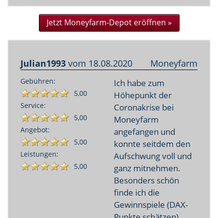
Jetzt Moneyfarm-Depot eröffnen »
Julian1993
vom
18.08.2020
Moneyfarm
Gebühren:
Ich habe zum
5,00
Höhepunkt der
Service:
Coronakrise bei
5,00
Moneyfarm
Angebot:
angefangen und
5,00
konnte seitdem den
Leistungen:
Aufschwung voll und
5,00
ganz mitnehmen.
Besonders schön
finde ich die
Gewinnspiele (DAX-
Punkte schätzen)