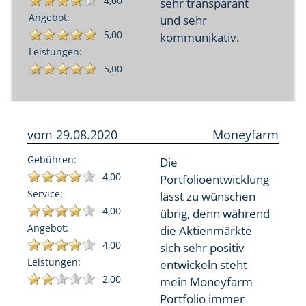
4,00
sehr transparant
Angebot:
und sehr
5,00
kommunikativ.
Leistungen:
5,00
vom
29.08.2020
Moneyfarm
Gebühren:
Die
4,00
Portfolioentwicklung
Service:
lässt zu wünschen
4,00
übrig, denn während
Angebot:
die Aktienmärkte
4,00
sich sehr positiv
Leistungen:
entwickeln steht
2,00
mein Moneyfarm
Portfolio immer