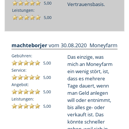
5,00
Vertrauensbasis.
Leistungen:
5,00
machteborjer
vom
30.08.2020
Moneyfarm
Gebühren:
Das einzige, was
5,00
mich an Moneyfarm
Service:
ein wenig stört, ist,
5,00
dass es mehrere
Angebot:
Tage dauert, wenn
5,00
man Geld anlegen
Leistungen:
will oder entnimmt,
5,00
bis alles ge- oder
verkauft ist. Das
könnte schneller
gehen, weil sich in