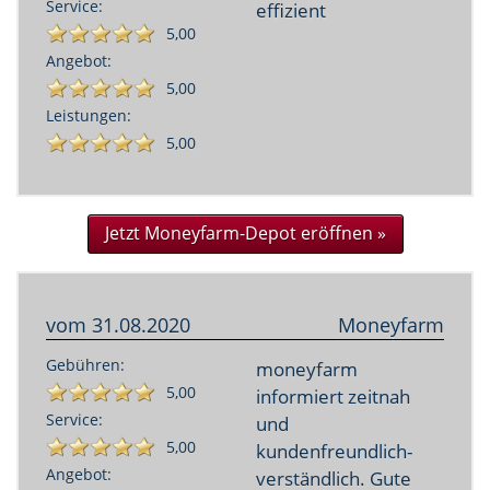
Service:
effizient
5,00
Angebot:
5,00
Leistungen:
5,00
Jetzt Moneyfarm-Depot eröffnen »
vom
31.08.2020
Moneyfarm
Gebühren:
moneyfarm
5,00
informiert zeitnah
Service:
und
5,00
kundenfreundlich-
Angebot:
verständlich. Gute