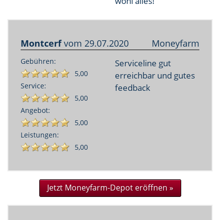
wohl alles!
Montcerf
vom
29.07.2020
Moneyfarm
Gebühren:
Serviceline gut
5,00
erreichbar und gutes
Service:
feedback
5,00
Angebot:
5,00
Leistungen:
5,00
Jetzt Moneyfarm-Depot eröffnen »