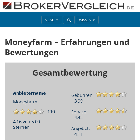
MENÜ
WISSEN
Moneyfarm – Erfahrungen und
Bewertungen
Gesamtbewertung
Anbietername
Gebühren:
3,99
Moneyfarm
110
Service:
4,42
4,16 von 5,00
Sternen
Angebot:
4,11