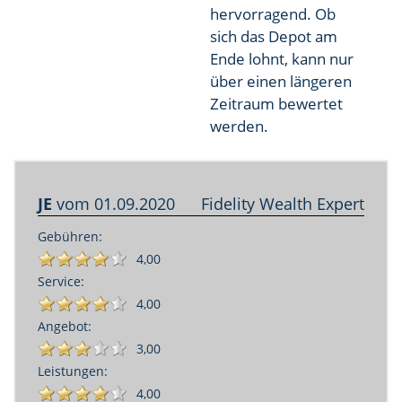
hervorragend. Ob
sich das Depot am
Ende lohnt, kann nur
über einen längeren
Zeitraum bewertet
werden.
JE
vom
01.09.2020
Fidelity Wealth Expert
Gebühren:
4,00
Service:
4,00
Angebot:
3,00
Leistungen:
4,00