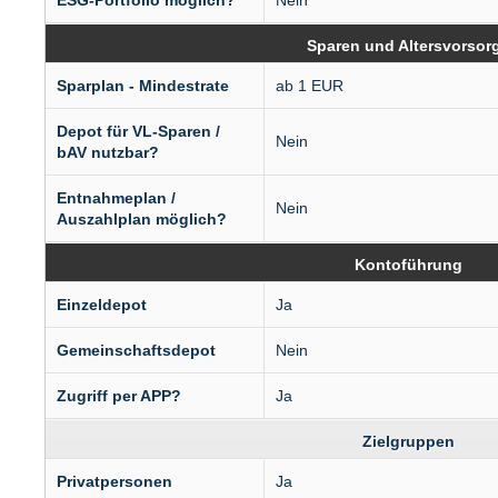
ESG-Portfolio möglich?
Nein
Sparen und Altersvorsor
Sparplan - Mindestrate
ab 1 EUR
Depot für VL-Sparen /
Nein
bAV nutzbar?
Entnahmeplan /
Nein
Auszahlplan möglich?
Kontoführung
Einzeldepot
Ja
Gemeinschaftsdepot
Nein
Zugriff per APP?
Ja
Zielgruppen
Privatpersonen
Ja