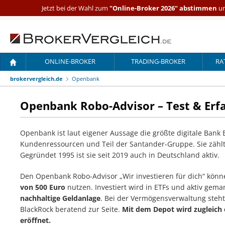
Jetzt bei der Wahl zum
"Online-Broker 2026" abstimmen
un
ONLINE-BROKER
TRADING-BROKER
RA
brokervergleich.de
Openbank
Openbank Robo-Advisor – Test & Erf
Openbank ist laut eigener Aussage die größte digitale Bank
Kundenressourcen und Teil der Santander-Gruppe. Sie zählt
Gegründet 1995 ist sie seit 2019 auch in Deutschland aktiv.
Den Openbank Robo-Advisor „Wir investieren für dich“ könn
von 500 Euro
nutzen. Investiert wird in ETFs und aktiv ge
nachhaltige Geldanlage
. Bei der Vermögensverwaltung steh
BlackRock beratend zur Seite.
Mit dem Depot wird zugleich 
eröffnet.