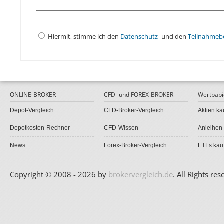
Hiermit, stimme ich den
Datenschutz-
und den
Teilnahmeb
ONLINE-BROKER
CFD- und FOREX-BROKER
Wertpapi
Depot-Vergleich
CFD-Broker-Vergleich
Aktien ka
Depotkosten-Rechner
CFD-Wissen
Anleihen
News
Forex-Broker-Vergleich
ETFs kau
Copyright © 2008 - 2026 by
brokervergleich.de
. All Rights res