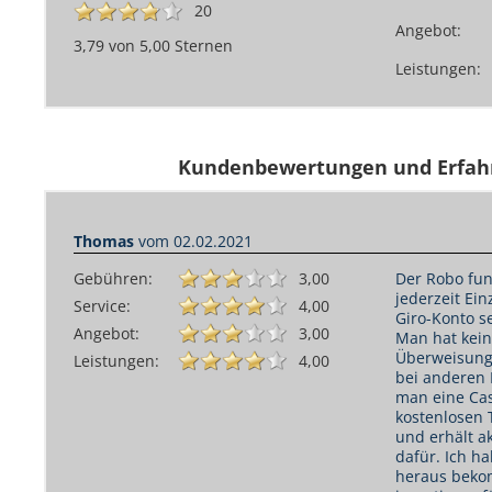
20
Angebot:
3,79 von 5,00 Sternen
Leistungen:
Kundenbewertungen und Erfah
Thomas
vom 02.02.2021
Gebühren:
3,00
Der Robo fun
jederzeit Ein
Service:
4,00
Giro-Konto se
Angebot:
3,00
Man hat kein
Überweisung 
Leistungen:
4,00
bei anderen 
man eine Ca
kostenlosen 
und erhält a
dafür. Ich ha
heraus beko