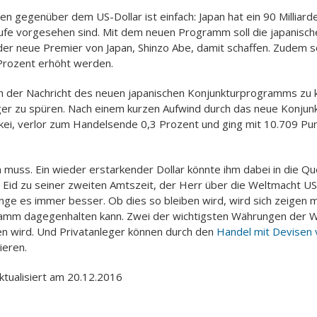
en gegenüber dem US-Dollar ist einfach: Japan hat ein 90 Millia
äufe vorgesehen sind. Mit dem neuen Programm soll die japanisch
 der neue Premier von Japan, Shinzo Abe, damit schaffen. Zudem 
Prozent erhöht werden.
ch der Nachricht des neuen japanischen Konjunkturprogramms zu k
r zu spüren. Nach einem kurzen Aufwind durch das neue Konjunkt
kkei, verlor zum Handelsende 0,3 Prozent und ging mit 10.709 Pun
n muss. Ein wieder erstarkender Dollar könnte ihm dabei in die 
Eid zu seiner zweiten Amtszeit, der Herr über die Weltmacht US
inge es immer besser. Ob dies so bleiben wird, wird sich zeigen 
amm dagegenhalten kann. Zwei der wichtigsten Währungen der We
n wird. Und Privatanleger können durch den
Handel mit Devisen 
ieren.
aktualisiert am 20.12.2016