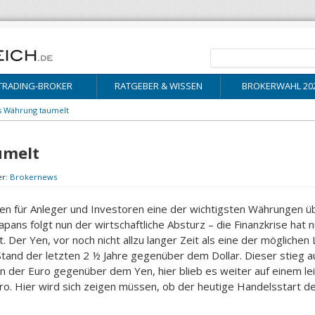
TRADING-BROKER
RATGEBER & WISSEN
BROKERWAHL 20
s Währung taumelt
umelt
er:
Brokernews
 Yen für Anleger und Investoren eine der wichtigsten Währungen 
pans folgt nun der wirtschaftliche Absturz – die Finanzkrise hat 
t. Der Yen, vor noch nicht allzu langer Zeit als eine der mögliche
Stand der letzten 2 ½ Jahre gegenüber dem Dollar. Dieser stieg au
 der Euro gegenüber dem Yen, hier blieb es weiter auf einem lei
ro. Hier wird sich zeigen müssen, ob der heutige Handelsstart d