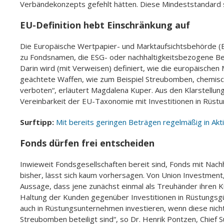
Verbändekonzepts gefehlt hätten. Diese Mindeststandard
EU-Definition hebt Einschränkung auf
Die Europäische Wertpapier- und Marktaufsichtsbehörde (ESM
zu Fondsnamen, die ESG- oder nachhaltigkeitsbezogene Begr
Darin wird (mit Verweisen) definiert, wie die europäischen 
geächtete Waffen, wie zum Beispiel Streubomben, chemisch
verboten“, erläutert Magdalena Kuper. Aus den Klarstellun
Vereinbarkeit der EU-Taxonomie mit Investitionen in Rüs
Surftipp:
Mit bereits geringen Beträgen regelmäßig in Akti
Fonds dürfen frei entscheiden
Inwieweit Fondsgesellschaften bereit sind, Fonds mit Nac
bisher, lässt sich kaum vorhersagen. Von Union Investment,
Aussage, dass jene zunächst einmal als Treuhänder ihren Ku
Haltung der Kunden gegenüber Investitionen in Rüstungsgüte
auch in Rüstungsunternehmen investieren, wenn diese nich
Streubomben beteiligt sind“, so Dr. Henrik Pontzen, Chief S