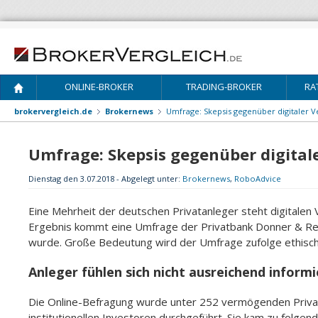
ONLINE-BROKER
TRADING-BROKER
RA
brokervergleich.de
Brokernews
Umfrage: Skepsis gegenüber digitaler
Umfrage: Skepsis gegenüber digita
Dienstag den 3.07.2018 - Abgelegt unter:
Brokernews
,
RoboAdvice
Eine Mehrheit der deutschen Privatanleger steht digital
Ergebnis kommt eine Umfrage der Privatbank Donner & Reu
wurde. Große Bedeutung wird der Umfrage zufolge ethisc
Anleger fühlen sich nicht ausreichend informi
Die Online-Befragung wurde unter 252 vermögenden Priv
institutionellen Investoren durchgeführt. Sie kam zu folge