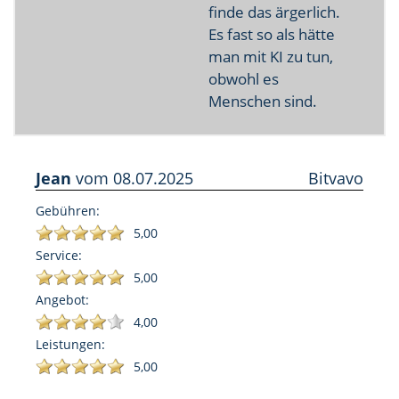
finde das ärgerlich.
Es fast so als hätte
man mit KI zu tun,
obwohl es
Menschen sind.
Jean
vom
08.07.2025
Bitvavo
Gebühren:
5,00
Service:
5,00
Angebot:
4,00
Leistungen:
5,00