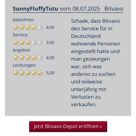
SunnyFluffyTutu
vom
08.07.2025
Bitvavo
Gebühren:
Schade, dass Bitvavo
4,00
den Service für in
Service:
Deutschland
3,00
wohnende Personen
Angebot:
eingestellt hatte und
4,00
man gezwungen
Leistungen:
war, sich was
5,00
anderes zu suchen
und teilweise
unterjährig mit
Verlusten zu
verkaufen.
Jetzt Bitvavo-Depot eröffnen »