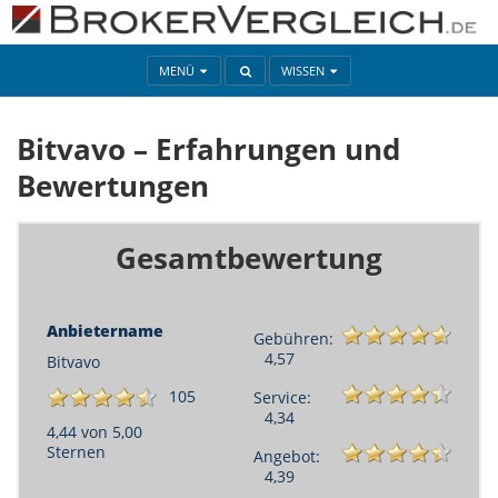
MENÜ
WISSEN
Bitvavo – Erfahrungen und
Bewertungen
Gesamtbewertung
Anbietername
Gebühren:
4,57
Bitvavo
105
Service:
4,34
4,44 von 5,00
Sternen
Angebot:
4,39