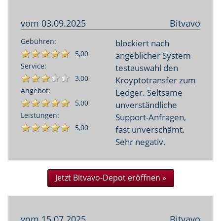
vom
03.09.2025
Bitvavo
Gebühren:
blockiert nach
5,00
angeblicher System
Service:
testauswahl den
3,00
Kroyptotransfer zum
Angebot:
Ledger. Seltsame
5,00
unverständliche
Leistungen:
Support-Anfragen,
5,00
fast unverschämt.
Sehr negativ.
Jetzt Bitvavo-Depot eröffnen »
vom
15.07.2025
Bitvavo