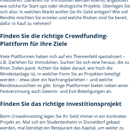
investieren. Darlehen für Immobilien werden ebenso angeboten
Die Zinsausschüttung erfolgt zum Laufzeitende.
Standort:
Republik Malediven
▿
Kosten:
kostenfrei
▿
wie solche für Start-ups oder ökologische Projekte. Überlegen Sie
Anlageform:
Nachrangdarlehen
▿
Der Standort des Projektes ist Maamunagau Island - Republik Malediven.
sich also: In welchen Markt wollen Sie Ihr Geld anlegen? Wie viel
Für ihr Investment zahlen Anleger keine Gebühren oder Aufschläge.
Bei einem Nachrangdarlehen geben Investoren dem Darlehensnehmer
Weitere Informationen zur genauen Lage finden Sie auf der Webseite des
Finanzierungsziel:
1.000.000 €
▿
einen Kredit, dessen Zahlung im Falle einer Insolvenz nachrangig erfolgt.
Rendite möchten Sie erzielen und welche Risiken sind Sie bereit,
Anbieters.
Zum Test »
Jetzt
Das bedeutet, es werden erst alle anderen Gläubiger bedient, deren
Für dieses Projekt sollen über die laufende Crowdfunding-Runde
dafür in Kauf zu nehmen?
Wer darf Investieren:
Privatperson
▿
Forderungen im Rang vor dem Nachrangdarlehen stehen. Im Gegenzug
1000000.00 Euro eingesammelt werden. Ist das Finanzierungsziel erreicht,
investieren »
für dieses höhere Risiko erhalten die Kreditgeber einen höheren
wird die Finanzierungsrunde geschlossen und ist weiteren Anlegern nicht
Die Crowdfunding-Kampagne für dieses Projekt steht Privatperson offen.
Projekttyp:
Immobilie
▿
Kreditzins für ihr Investment. Für den Darlehensnehmer hat ein
mehr zugänglich.
Finden Sie die richtige Crowdfunding-
Nachrangdarlehen den Vorteil, dass es wirtschaftlich als Eigenkapital
Neubau einer Solaranlage im Resort auf Maamunagau Island , einem
Risikoklasse:
▿
Plattform für Ihre Ziele
gewertet wird. Es verbessert damit die Eigenkapitalquote des
Südatoll in der Republik Malediven.
Kreditnehmers.
Das Projekt ist der Risikoklasse zugeordnet. Bitte beachten Sie unseren
Rückzahlung:
zum Laufzeitende
▿
Hinweis gemäß § 12 Abs. 2 Vermögensanlagengesetz: Der Erwerb dieser
Viele Plattformen haben sich auf ein Themenfeld spezialisiert –
Vermögensanlage ist mit erheblichen Risiken verbunden und kann zum
Die Rückzahlung des angelegten Betrages erfolgt zum Laufzeitende.
Zinsausschüttung:
jahrlich
▿
vollständigen Verlust des eingesetzten Vermögens führen.
z.B. Darlehen für Immobilien. Suchen Sie sich eine heraus, die zu
Die Zinsausschüttung erfolgt jahrlich.
Kosten:
Kostenfrei
▿
Ihren Zielen passt. Achten Sie dabei darauf, wie hoch die
Mindestanlage ist, in welcher Form Sie an Projekten beteiligt
Die laufenden Kosten dieses Investments für Anleger liegen bei
Kostenfrei.
werden – etwa über ein Nachrangdarlehen – und welche
Zum Test »
Jetzt
Renditeaussichten es gibt. Einige Plattformen bieten neben einer
Festverzinsung auch Gewinn- und Exit-Beteiligungen an.
investieren »
Finden Sie das richtige Investitionsprojekt
Beim Crowdinvesting legen Sie Ihr Geld immer in ein konkretes
Projekt an. Mal soll ein Studentenheim in Düsseldorf gebaut
werden, mal benötigt ein Restaurant das Kapital, um weiter zu